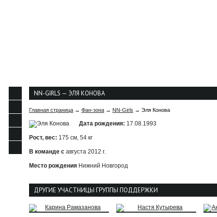
О КЛУБЕ
НОВОСТИ
КОМАНДА
КАЛЕНДАР
КОНТАКТЫ
NN-GIRLS — ЭЛЯ КОНОВА
Главная страница
→
Фан-зона
→
NN-Girls
→ Эля Конова
Дата рождения:
17.08.1993
Рост, вес:
175 см, 54 кг
В команде с
августа 2012 г.
Место рождения
Нижний Новгород
ДРУГИЕ УЧАСТНИЦЫ ГРУППЫ ПОДДЕРЖКИ