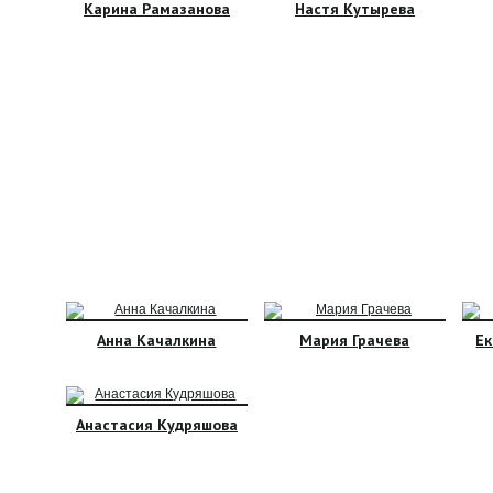
Карина Рамазанова
Настя Кутырева
Анна Качалкина
Мария Грачева
Е
Анастасия Кудряшова