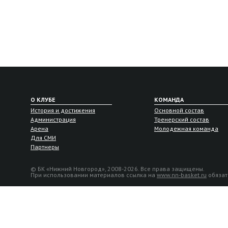
О КЛУБЕ
КОМАНДА
История и достижения
Основной состав
Администрация
Тренерский состав
Арена
Молодежная команда
Для СМИ
Партнеры
© БК «Нижний Новгород», 2008-2026. Все права защищены.
При использовании материалов ссылка на
www.nn-basket.ru
обязат