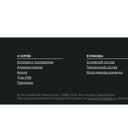
О КЛУБЕ
КОМАНДА
История и достижения
Основной состав
Администрация
Тренерский состав
Арена
Молодежная команда
Для СМИ
Партнеры
© БК «Нижний Новгород», 2008-2026. Все права защищены.
При использовании материалов ссылка на
www.nn-basket.ru
обязат