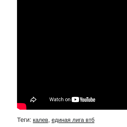
Теги:
,
калев
единая лига втб