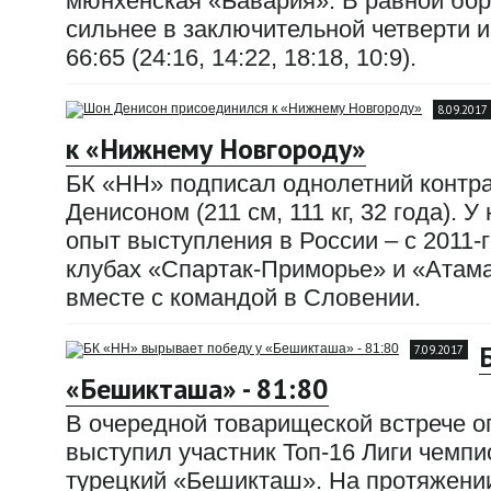
мюнхенская «Бавария». В равной бор
сильнее в заключительной четверти и
66:65 (24:16, 14:22, 18:18, 10:9).
8.09.2017
к «Нижнему Новгороду»
БК «НН» подписал однолетний контр
Денисоном (211 см, 111 кг, 32 года). 
опыт выступления в России – с 2011-г
клубах «Спартак-Приморье» и «Атама
вместе с командой в Словении.
7.09.2017
«Бешикташа» - 81:80
В очередной товарищеской встрече 
выступил участник Топ-16 Лиги чемп
турецкий «Бешикташ». На протяжении