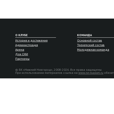
О КЛУБЕ
КОМАНДА
История и достижения
Основной состав
Администрация
Тренерский состав
Арена
Молодежная команда
Для СМИ
Партнеры
© БК «Нижний Новгород», 2008-2026. Все права защищены.
При использовании материалов ссылка на
www.nn-basket.ru
обязат