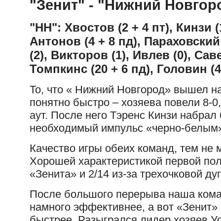
"Зенит" - "Нижний Новгор
"НН": Хвостов (2 + 4 пт), Кинзи (
Антонов (4 + 8 пд), Параховский 
(2), Викторов (1), Ивлев (0), Сав
Томпкинс (20 + 6 пд), Головин (4
То, что « Нижний Новгород» вышел на
понятно быстро – хозяева повели 8-0,
аут. После него Тэренс Кинзи набрал 
необходимый импульс «черно-белым
Качество игры обеих команд, тем не 
Хорошей характеристикой первой поло
«Зенита» и 2/14 из-за трехочковой д
После большого перерыва наша кома
намного эффективнее, а вот «Зенит» 
быстрее. Разыгрался лидер хозяев Уо