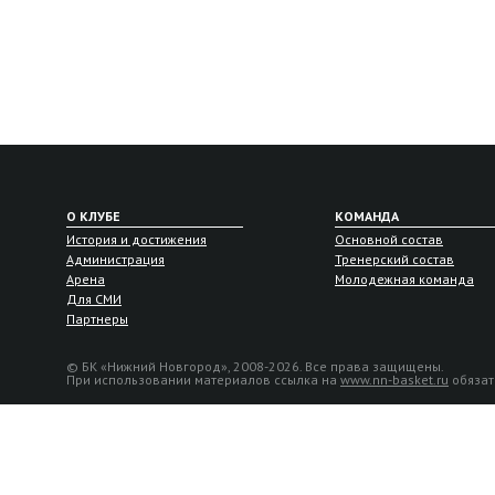
О КЛУБЕ
КОМАНДА
История и достижения
Основной состав
Администрация
Тренерский состав
Арена
Молодежная команда
Для СМИ
Партнеры
© БК «Нижний Новгород», 2008-2026. Все права защищены.
При использовании материалов ссылка на
www.nn-basket.ru
обязат