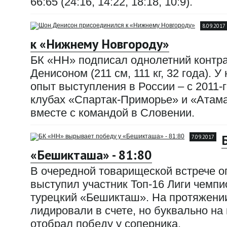
66:65 (24:16, 14:22, 18:18, 10:9).
8.09.2017
к «Нижнему Новгороду»
БК «НН» подписал однолетний контр
Денисоном (211 см, 111 кг, 32 года). 
опыт выступления в России – с 2011-г
клубах «Спартак-Приморье» и «Атама
вместе с командой в Словении.
7.09.2017
«Бешикташа» - 81:80
В очередной товарищеской встрече 
выступил участник Топ-16 Лиги чемп
турецкий «Бешикташ». На протяжении
лидировали в счете, но буквально н
отобрал победу у соперника.