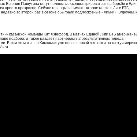
ные Евгения Пашутина могут полностью сконцентрироваться на борьбе в Еди
ются просто прекрасно. Сейчас казанцы занимают второе место в Лиге ВТБ,
 недавно во второй раз в сезоне обыграли подмосковные «Химки». Впрочем, к
ник казанской команды Кит Лэнгфорд. В матчах Единой Лиги ВТБ американец
тыре подбора, а также раздает партнерам 3,2 результативных передач.
ми. В том же матче с «Химками» уже после первой четверти на счету америк
 Лиги.