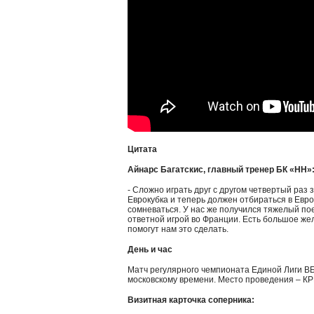
Цитата
Айнарс Багатскис, главный тренер БК «НН»
- Сложно играть друг с другом четвертый раз 
Еврокубка и теперь должен отбираться в Евро
сомневаться. У нас же получился тяжелый п
ответной игрой во Франции. Есть большое же
помогут нам это сделать.
День и час
Матч регулярного чемпионата Единой Лиги ВБ 
московскому времени. Место проведения – К
Визитная карточка соперника: