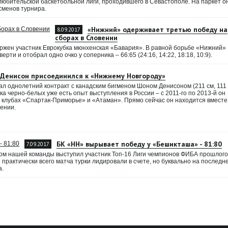
юбительской баскетбольной лиги, проходившего в Севастополе. На паркет о
сменов турнира.
«Нижний» одерживает третью победу на
8.09.2017
сборах в Словении
ержен участник Еврокубка мюнхенская «Бавария». В равной борьбе «Нижний»
рти и отобрал одно очко у соперника – 66:65 (24:16, 14:22, 18:18, 10:9).
Денисон присоединился к «Нижнему Новгороду»
л однолетний контракт с канадским бигменом Шоном Денисоном (211 см, 111 к
чка черно-белых уже есть опыт выступления в России – с 2011-го по 2013-й он
в клубах «Спартак-Приморье» и «Атаман». Прямо сейчас он находится вместе
ении.
БК «НН» вырывает победу у «Бешикташа» - 81:80
7.09.2017
ом нашей команды выступил участник Топ-16 Лиги чемпионов ФИБА прошлого
рактически всего матча турки лидировали в счете, но буквально на последн
а.