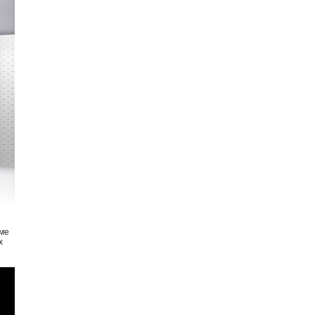
оме
х