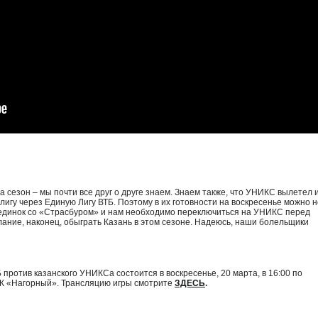
:
за сезон – мы почти все друг о друге знаем. Знаем также, что УНИКС вылетел 
лигу через Единую Лигу ВТБ. Поэтому в их готовности на воскресенье можно н
оединок со «Страсбуром» и нам необходимо переключиться на УНИКС перед
лание, наконец, обыграть Казань в этом сезоне. Надеюсь, наши болельщики
против казанского УНИКСа состоится в воскресенье, 20 марта, в 16:00 по
РК «Нагорный». Трансляцию игры смотрите
ЗДЕСЬ
.