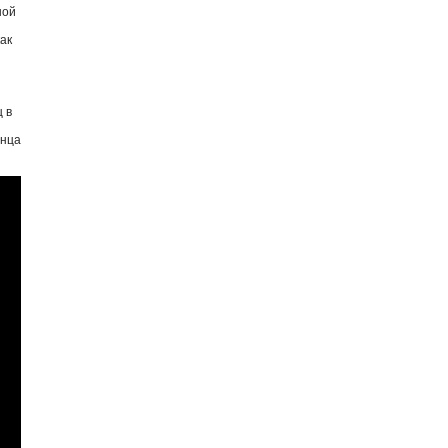
ной
ак
 в
анца