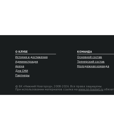
О КЛУБЕ
КОМАНДА
История и достижения
Основной состав
Администрация
Тренерский состав
Арена
Молодежная команда
Для СМИ
Партнеры
© БК «Нижний Новгород», 2008-2026. Все права защищены.
При использовании материалов ссылка на
www.nn-basket.ru
обязат