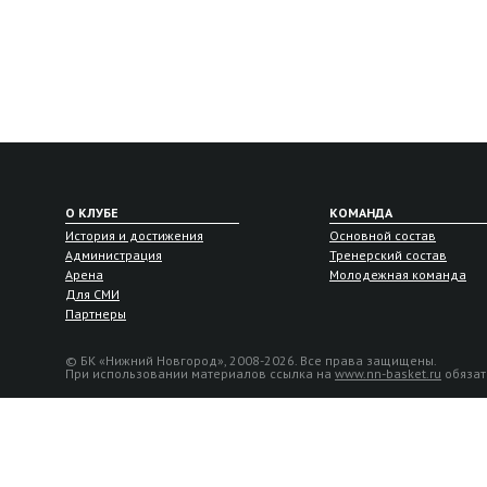
О КЛУБЕ
КОМАНДА
История и достижения
Основной состав
Администрация
Тренерский состав
Арена
Молодежная команда
Для СМИ
Партнеры
© БК «Нижний Новгород», 2008-2026. Все права защищены.
При использовании материалов ссылка на
www.nn-basket.ru
обязат