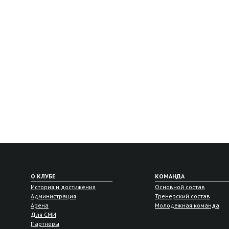
О КЛУБЕ
КОМАНДА
История и достижения
Основной состав
Администрация
Тренерский состав
Арена
Молодежная команда
Для СМИ
Партнеры