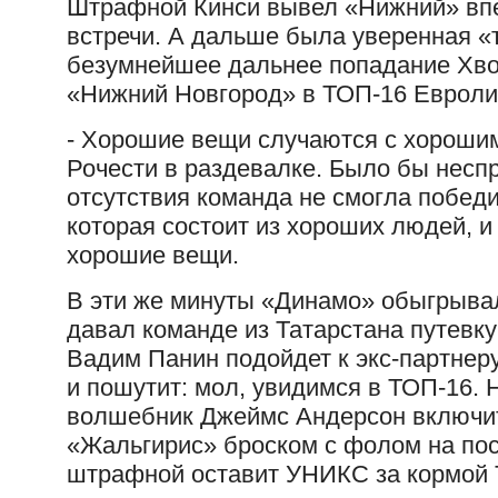
Штрафной Кинси вывел «Нижний» впер
встречи. А дальше была уверенная «
безумнейшее дальнее попадание Хв
«Нижний Новгород» в ТОП-16 Евроли
- Хорошие вещи случаются с хорошим
Рочести в раздевалке. Было бы неспр
отсутствия команда не смогла победи
которая состоит из хороших людей, и
хорошие вещи.
В эти же минуты «Динамо» обыгрывал
давал команде из Татарстана путевк
Вадим Панин подойдет к экс-партне
и пошутит: мол, увидимся в ТОП-16. 
волшебник Джеймс Андерсон включит
«Жальгирис» броском с фолом на по
штрафной оставит УНИКС за кормой 