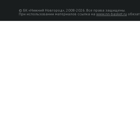
© БК «Нижний Новгород», 2008-2026. Все права защищены.
При использовании материалов ссылка на
www.nn-basket.ru
обязат