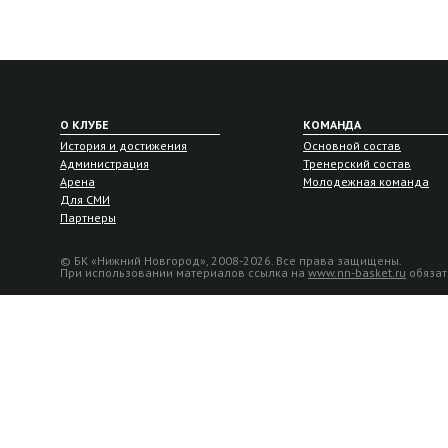
О КЛУБЕ
КОМАНДА
История и достижения
Основной состав
Администрация
Тренерский состав
Арена
Молодежная команда
Для СМИ
Партнеры
© БК «Нижний Новгород», 2008-2026. Все права защищены.
При использовании материалов ссылка на
www.nn-basket.ru
обязат