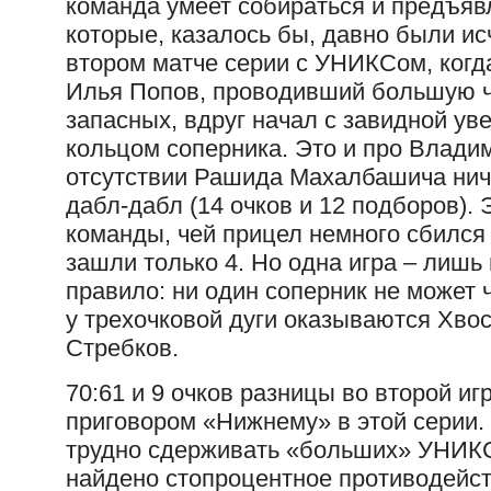
команда умеет собираться и предъяв
которые, казалось бы, давно были ис
втором матче серии с УНИКСом, ког
Илья Попов, проводивший большую ч
запасных, вдруг начал с завидной ув
кольцом соперника. Это и про Влади
отсутствии Рашида Махалбашича нич
дабл-дабл (14 очков и 12 подборов). 
команды, чей прицел немного сбился 
зашли только 4. Но одна игра – лиш
правило: ни один соперник не может 
у трехочковой дуги оказываются Хвос
Стребков.
70:61 и 9 очков разницы во второй и
приговором «Нижнему» в этой серии
трудно сдерживать «больших» УНИКС
найдено стопроцентное противодейст