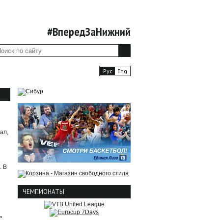
ФАН-ЗОНА
ПРЕССА
#
БКНН
Рус
Eng
ал,
. В
ЧЕМПИОНАТЫ
ь