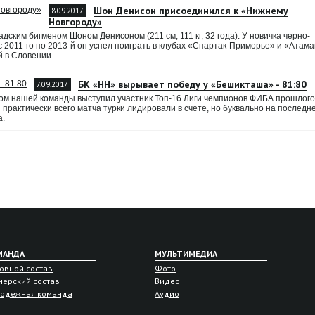
Шон Денисон присоединился к «Нижнему
8.09.2017
Новгороду»
ским бигменом Шоном Денисоном (211 см, 111 кг, 32 года). У новичка черно-
с 2011-го по 2013-й он успел поиграть в клубах «Спартак-Приморье» и «Атама
й в Словении.
БК «НН» вырывает победу у «Бешикташа» - 81:80
7.09.2017
ом нашей команды выступил участник Топ-16 Лиги чемпионов ФИБА прошлого
рактически всего матча турки лидировали в счете, но буквально на последн
а.
МАНДА
МУЛЬТИМЕДИА
овной состав
Фото
нерский состав
Видео
одежная команда
Аудио