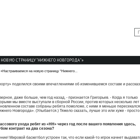
А
КАЛЕНДАРЬ ИГР
БИЛЕТЫ
МУЛЬТИМЕДИА
А НОВУЮ СТРАНИЦУ “НИЖНЕГО НОВГОРОДА”»
«Настраиваемся на новую страницу “Нижнего...
порту» поделился своими впечатлениями об изменившемся составе и рассказ
рное, даже больше, чем год назад, - признается Григорьев. - Когда я только
торыми мы вместе выступали в сборной России, против которых несколько лет
обновленном составе собраны ребята помоложе, с ними я меньше пересекался
него Новгорода». (Улыбается.) Тяжело сказать, лучше это или хуже - просто
массового ухода ребят из «НН» через год после вашего появления здесь,
бом контракт на два сезона?
ние! Мировой баскетбол устроен так, что если какой-то игрок начнет выдават