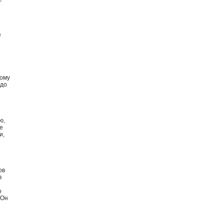
е
тому
 до
ю,
е
и,
ов
в
о
 Он