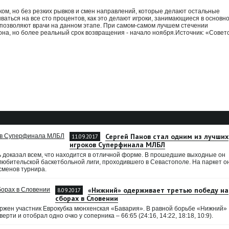
боком, но без резких рывков и смен направлений, которые делают остальные
дываться на все сто процентов, как это делают игроки, занимающиеся в основн
к позволяют врачи на данном этапе. При самом-самом лучшем стечении
она, но более реальный срок возвращения - начало ноября.Источник: «Совет
Сергей Панов стал одним из лучших
11.09.2017
игроков Суперфинала МЛБЛ
 доказал всем, что находится в отличной форме. В прошедшие выходные он
юбительской баскетбольной лиги, проходившего в Севастополе. На паркет о
сменов турнира.
«Нижний» одерживает третью победу на
8.09.2017
сборах в Словении
ержен участник Еврокубка мюнхенская «Бавария». В равной борьбе «Нижний»
рти и отобрал одно очко у соперника – 66:65 (24:16, 14:22, 18:18, 10:9).