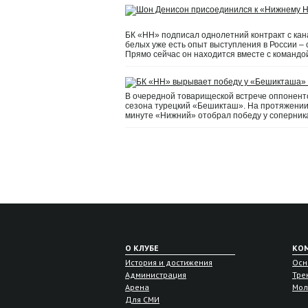
БК «НН» подписал однолетний контракт с канад
белых уже есть опыт выступления в России – 
Прямо сейчас он находится вместе с командо
В очередной товарищеской встрече оппонент
сезона турецкий «Бешикташ». На протяжении п
минуте «Нижний» отобрал победу у соперник
О КЛУБЕ
КО
История и достижения
Осн
Администрация
Тре
Арена
Мол
Для СМИ