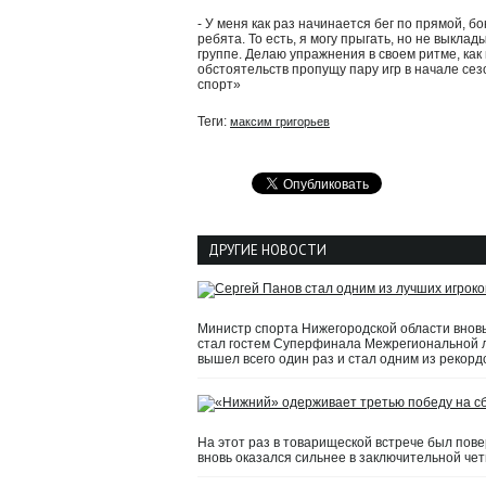
- У меня как раз начинается бег по прямой, 
ребята. То есть, я могу прыгать, но не выкла
группе. Делаю упражнения в своем ритме, ка
обстоятельств пропущу пару игр в начале сез
спорт»
Теги:
максим григорьев
ДРУГИЕ НОВОСТИ
Министр спорта Нижегородской области вновь
стал гостем Суперфинала Межрегиональной л
вышел всего один раз и стал одним из рекорд
На этот раз в товарищеской встрече был пов
вновь оказался сильнее в заключительной четве