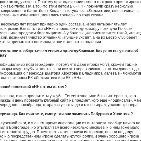
ь даже по ходу сезона. Поэтому при подписании своего контракта ориентирова
я считаю глупо. Ну, а то, что этим летом БК «НН» покинули сразу несколько
 современного баскетбола. Когда я выступал за «Локомотив», еще начиная с
щественные изменения, менялись тренеры по ходу сезона.
 несколько лет играет примерно один состав, а через четыре-пять лет
то игроков. Взять тот же «НН»: в прошлом году команду покинули Рочести,
иеся нижегородским болельщикам. А у болельщиков менталитет такой, что ког
ами, возникает чувство отчаяния: «Лучшие уходят, а на их место клуб берет
ители привыкают к новичкам, и они становятся родными...
возможность общаться со своими одноклубниками. Как рано вы узнали об
ина?
у официальных подтверждений, потому что даже игроки могут, скажем так, не
воры ведут клубы и агенты - они все это переваривают, а потом доносят до
сь информация о переходе Дмитрия Хвостова и Владимира Ивлева в «Локомоти
том со стороны БК «Локомотив» или БК «НН».
ионной политикой «НН» этим летом?
ерно знал, какие приоритеты у клуба. Естественно, мне было интересно, кого
 каждый день проверять клубный сайт на предмет, кого еще «подписали», у м
ередного новобранца, старался узнать, где и как он играл, у какого тренера.
риканца. Как считаете, смогут ли они заменить Бабурина и Хвостова?
 турецкой лиги, и я о нем, кроме информации из интернета, вообще ничего не
л в Волгограде, но отыграл там всего несколько месяцев, и о нем тоже мало
з интернета трудно. Посмотреть такие ролики интересно, но они не дадут
о и о посредственном игроке сделать крутой ролик, и очень хорошего игрока
 Истинную силу игрока можно понять только вживую, после того, как пройдешь 