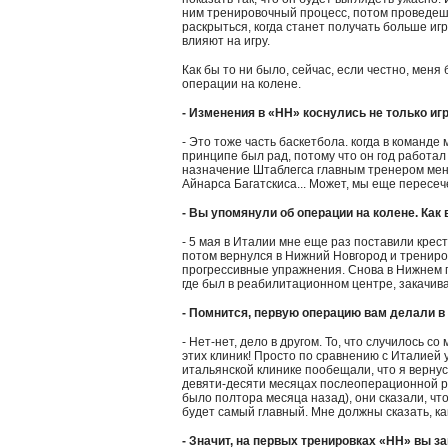
ним тренировочный процесс, потом проведешь
раскрыться, когда станет получать больше игр
влияют на игру.
Как бы то ни было, сейчас, если честно, мен
операции на колене.
- Изменения в «НН» коснулись не только игро
- Это тоже часть баскетбола. когда в команде
принципе был рад, потому что он год работал 
назначение Штаблегса главным тренером меня
Айнарса Багатскиса... Может, мы еще пересечем
- Вы упомянули об операции на колене. Как
- 5 мая в Италии мне еще раз поставили кре
потом вернулся в Нижний Новгород и трениров
прогрессивные упражнения. Снова в Нижнем п
где был в реабилитационном центре, закачи
- Помнится, первую операцию вам делали в
- Нет-нет, дело в другом. То, что случилось с
этих клиник! Просто по сравнению с Италией
итальянской клинике пообещали, что я вернус
девяти-десяти месяцах послеоперационной ре
было полтора месяца назад), они сказали, что
будет самый главный. Мне должны сказать, к
- Значит, на первых тренировках «НН» вы 