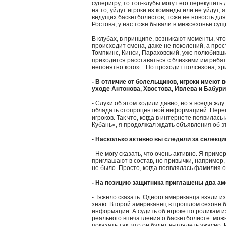
суперигру, то топ-клубы могут его перекупит
на то, уйдут игроки из команды или не уйдут, 
ведущих баскетболистов, тоже не новость для
Ростова, у нас тоже бывали в межсезонье су
В клубах, в принципе, возникают моменты, что
происходит смена, даже не поколений, а прос
Томпкинс, Кинси, Параховский, уже полюбивш
приходится расставаться с близкими им ребят
непонятно кого»... Но проходит полсезона, зр
- В отличие от болельщиков, игроки имеют 
уходе Антонова, Хвостова, Ивлева и Бабур
- Слухи об этом ходили давно, но я всегда жд
обладать стопроцентной информацией. Перего
игроков. Так что, когда в интернете появила
Кубань», я продолжал ждать объявления об э
- Насколько активно вы следили за селекц
- Не могу сказать, что очень активно. Я прим
приглашают в состав, но привычки, например,
не было. Просто, когда появлялась фамилия оч
- На позицию защитника приглашены два аме
- Тяжело сказать. Одного американца взяли из
знаю. Второй американец в прошлом сезоне бы
информации. А судить об игроке по роликам и
реального впечатления о баскетболисте: можн
показать так, что он будет выглядеть ужасно.