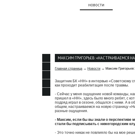
О КЛУБЕ
НОВОСТИ
КОМАНД
КОНТАКТЫ
МАКСИМ ГРИГОРЬЕВ: «НАСТРАИВАЕМСЯ Н
Главная страница
→
Новости
→ Максим Григорьев: 
Защитник БК «НН» в интервью «Советскому с
как проходит реабилитация после травмы.
- Сейчас у меня ощущение новой команды, наве
пришел в «НН», здесь было много ребят, с ко
подряд играл в сезоне, общался с ними. А в 
общем, настраиваемся на новую страницу «Ниж
разные ощущения.
- Максим, если бы вы знали о перспективе 
стали бы подписывать с нижегородским клу
- Это точно никак не повлияло бы на мое реше