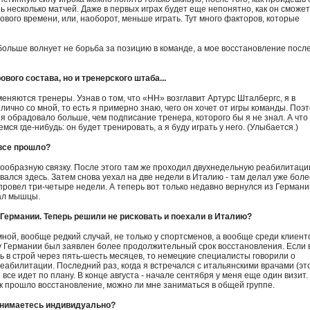
 несколько матчей. Даже в первых играх будет еще непонятно, как он сможет
ового времени, или, наоборот, меньше играть. Тут много факторов, которые
я больше волнует не борьба за позицию в команде, а мое восстановление посл
вого состава, но и тренерского штаба...
 меняются тренеры. Узнав о том, что «НН» возглавит Артурс Шталбергс, я в
лично со мной, то есть я примерно знаю, чего он хочет от игры команды. Поэ
 обрадовало больше, чем подписание тренера, которого бы я не знал. А что
ся где-нибудь: он будет тренировать, а я буду играть у него. (Улыбается.)
 все прошло?
стообразную связку. После этого там же проходил двухнедельную реабилитаци
ался здесь. Затем снова уехал на две недели в Италию - там делал уже боле
ровел три-четыре недели. А теперь вот только недавно вернулся из Германи
вал мышцы.
 Германии. Теперь решили не рисковать и поехали в Италию?
о мной, вообще редкий случай, не только у спортсменов, а вообще среди клиент
 у Германии был заявлен более продолжительный срок восстановления. Если 
ь в строй через пять-шесть месяцев, то немецкие специалисты говорили о
абилитации. Последний раз, когда я встречался с итальянскими врачами (эт
 все идет по плану. В конце августа - начале сентября у меня еще один визит.
ак прошло восстановление, можно ли мне заниматься в общей группе.
занимаетесь индивидуально?