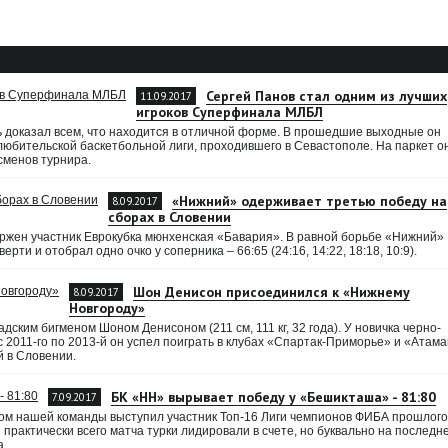
Сергей Панов стал одним из лучших
11.09.2017
игроков Суперфинала МЛБЛ
 доказал всем, что находится в отличной форме. В прошедшие выходные он
юбительской баскетбольной лиги, проходившего в Севастополе. На паркет о
сменов турнира.
«Нижний» одерживает третью победу на
8.09.2017
сборах в Словении
ержен участник Еврокубка мюнхенская «Бавария». В равной борьбе «Нижний»
рти и отобрал одно очко у соперника – 66:65 (24:16, 14:22, 18:18, 10:9).
Шон Денисон присоединился к «Нижнему
8.09.2017
Новгороду»
ским бигменом Шоном Денисоном (211 см, 111 кг, 32 года). У новичка черно-
с 2011-го по 2013-й он успел поиграть в клубах «Спартак-Приморье» и «Атама
й в Словении.
БК «НН» вырывает победу у «Бешикташа» - 81:80
7.09.2017
ом нашей команды выступил участник Топ-16 Лиги чемпионов ФИБА прошлого
рактически всего матча турки лидировали в счете, но буквально на последн
а.