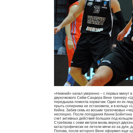
«Нижний» начал уверенно – с первых минут в 
двухочкового Сийм-Сандера Вене тренеру «Це
передышка помогла хорватам. Один из их лиде
прыть соперника не остановила, и в кольцо «
Кейна. Забив семь из восьми трехочковых «че
неспешно. После попадания Кенни Бойнтона 
счет активных действий больших под кольцом.
Стребкова с семи метров вновь вернул двухз
катастрофически не летели мячи из-за дуги, 
Попова, после которого Вене оформил еще о