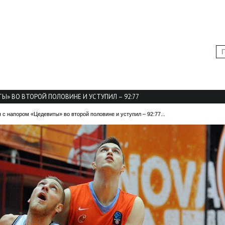
А
КАЛЕНДАРЬ ИГР
БИЛЕТЫ
МУЛЬТИМЕДИА
Ы» ВО ВТОРОЙ ПОЛОВИНЕ И УСТУПИЛ – 92:77
с напором «Цедевиты» во второй половине и уступил – 92:77...