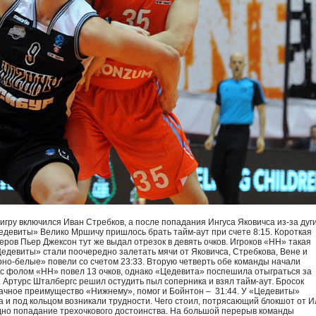
игру включился Иван Стребков, а после попадания Ингуса Яковичса из-за дуги
девиты» Велико Мршичу пришлось брать тайм-аут при счете 8:15. Короткая
ров Пьер Джексон тут же выдал отрезок в девять очков. Игроков «НН» такая
Цедевиты» стали поочередно залетать мячи от Яковичса, Стребкова, Вене и
рно-белые» повели со счетом 23:33. Вторую четверть обе команды начали
с фолом «НН» повел 13 очков, однако «Цедевита» поспешила отыграться за
 Артурс Шталбергс решил остудить пыл соперника и взял тайм-аут. Бросок
начное преимущество «Нижнему», помог и Бойнтон – 31:44. У «Цедевиты»
да и под кольцом возникали трудности. Чего стоил, потрясающий блокшот от И
дно попадание трехочкового достоинства. На большой перерыв команды