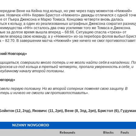
передачи Вене на Кейна под кольцо, но уже через пару моментов «Нижний»
анк. Новичок «НН» Кервин Бристол «Нижнего» дважды отличился с одной точк
 от Пьера Джексона и Марко Томаса. Концовка четверти вновь далась
ться к кольцу, а один из реализованных штрафных Джексона сократил разниц
преимущества «НН» осталось два очка усилиями того же Томаса и Джексона.
вые за долгое время вышла вперед – 68:66. Ситуацию спасла «треха» от
вели вперед свою команду, а у «Нижнего» из-за перебора фолов выбыл Брис
 – 82:70. В завершении матча «Нижний» уже ничего не смог противопоставит
жний Новгород»
щищаться, совершили много потерь и не могли найти себя в нападении. П
росков из-под кольца в третьей четверти, пропала уверенность в себе, и
еудачному началу второй половины.
овгород»
овели первую половину. Но во второй соперник поменял свою защиту. В
терь и ничего не смогли им противопоставить».
 Бойнтон (12, 2пд), Яковичс (11, 2рп), Вене (8, 3пд, 2рп), Бристол (6), Гудумак 