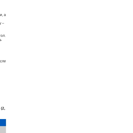
и, а
у –
тол.
ь
осле
(2,