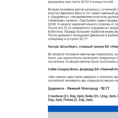
разошлись при счете 42:52 в пользу гостей.
Вторая половина матча началась с отличной 
упустил Джанана Мусу и тот забил смачный д
у «Цедевиты» тем временем полетели дальние
«Нижнему» нелегко. Лука Бабич сумел прорва
59:66. К началу заключительного отрезка от 
После его 31-го набранного «Цедевита» впер
Бойнтона. Правда большие хорватов вновь вы
После дальнего попадания Джексона и Бабича
сопернику и уступил 92:77.
Артурс Шталбергс, главный тренер БК «Ни
Во второй половине матча мы перестали за
того, как пропустили несколько открытых б
последние 10 минут матча были подстать н
Сийм-Сандер Вене, форвард БК «Нижний Н
«Мы начали игру очень уверено и отлично пр
последней четверти мы совершили много по
Цедевита - Нижний Новгород - 92:77
Стребков (21, 8пд, 6рп), Кейн (15, 12пд, 3рп),
5пд, 2рп), Попов (2, 3пд, 2рп).