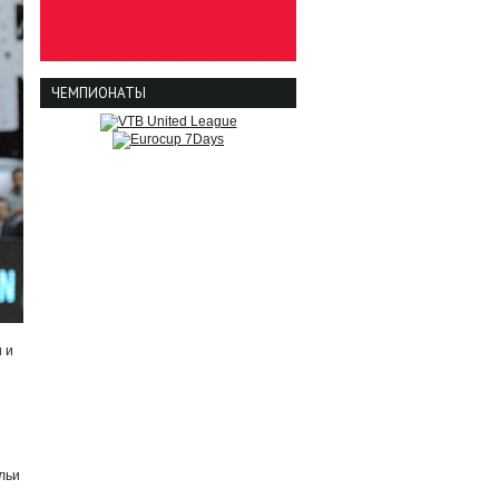
ЧЕМПИОНАТЫ
 и
льи