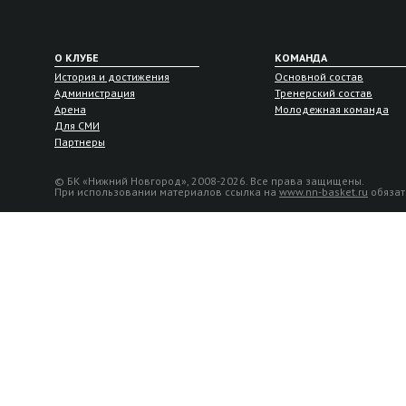
О КЛУБЕ
КОМАНДА
История и достижения
Основной состав
Администрация
Тренерский состав
Арена
Молодежная команда
Для СМИ
Партнеры
© БК «Нижний Новгород», 2008-2026. Все права защищены.
При использовании материалов ссылка на
www.nn-basket.ru
обязат