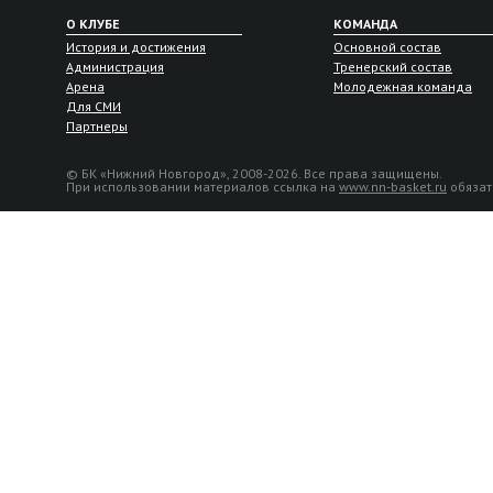
О КЛУБЕ
КОМАНДА
История и достижения
Основной состав
Администрация
Тренерский состав
Арена
Молодежная команда
Для СМИ
Партнеры
© БК «Нижний Новгород», 2008-2026. Все права защищены.
При использовании материалов ссылка на
www.nn-basket.ru
обязат