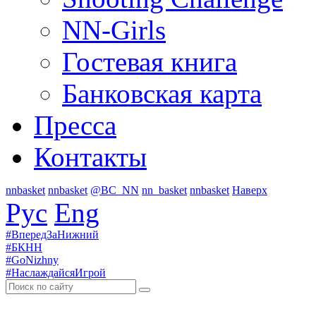
NN-Girls
Гостевая книга
Банковская карта
Пресса
Контакты
nnbasket
nnbasket
@BC_NN
nn_basket
nnbasket
Наверх
Рус
Eng
#
ВпередЗаНижний
#
БКНН
#
GoNizhny
#
НаслаждайсяИгрой