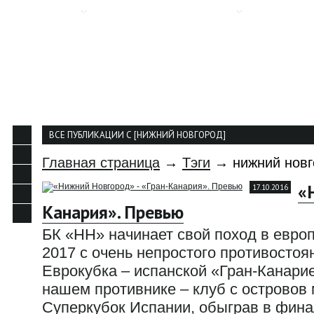
О КЛУБЕ
НОВОСТИ
КОМАНДА
КАЛЕНДАР
КОНТАКТЫ
ВСЕ ПУБЛИКАЦИИ С [НИЖНИЙ НОВГОРОД]
Главная страница
→
Тэги
→ нижний новг
«
17.10.2016
Канария». Превью
БК «НН» начинает свой поход в европ
2017 с очень непростого противостоя
Еврокубка – испанской «Гран-Канарие
нашем противнике – клуб с островов
Суперкубок Испании, обыграв в фина