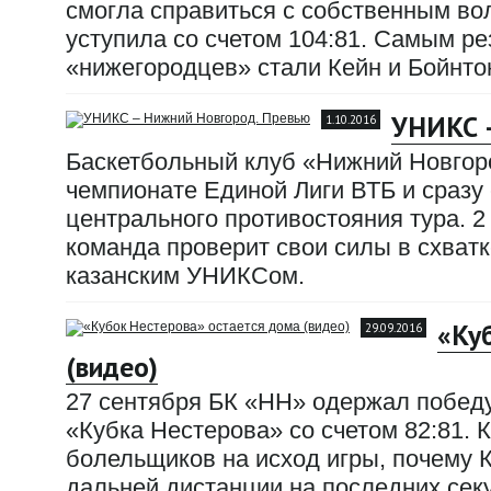
смогла справиться с собственным в
уступила со счетом 104:81. Самым р
«нижегородцев» стали Кейн и Бойнтон 
УНИКС –
1.10.2016
Баскетбольный клуб «Нижний Новгоро
чемпионате Единой Лиги ВТБ и сразу 
центрального противостояния тура. 2
команда проверит свои силы в схватк
казанским УНИКСом.
«Ку
29.09.2016
(видео)
27 сентября БК «НН» одержал побед
«Кубка Нестерова» со счетом 82:81. 
болельщиков на исход игры, почему 
дальней дистанции на последних секу