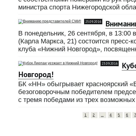
министра спорта Нижегородской обла
Внимани
25.09.2016
В понедельник, 26 сентября, в 13:0
(Карла Маркса, 21) состоится пресс-
клуба «Нижний Новгород», посвященн
Куб
23.09.2016
Новгород!
БК «НН» обыгрывает красноярский «Ен
безоговорочным победителем предсез
с тремя победами из трех возможных 
1
2
...
4
5
6